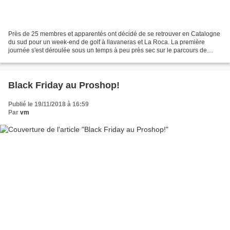
Près de 25 membres et apparentés ont décidé de se retrouver en Catalogne
du sud pour un week-end de golf à llavaneras et La Roca. La première
journée s'est déroulée sous un temps à peu près sec sur le parcours de
Llavaneras et les cinq équipes de quatre...
Black Friday au Proshop!
Publié le 19/11/2018 à 16:59
Par
vm