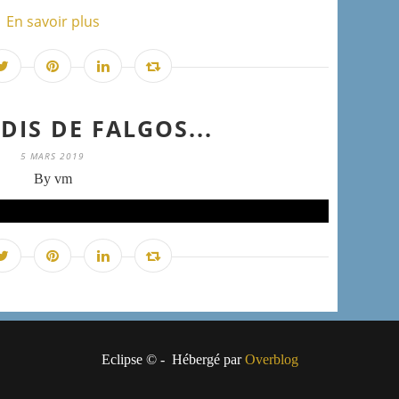
En savoir plus
DIS DE FALGOS...
5 MARS 2019
By vm
Eclipse © - Hébergé par
Overblog