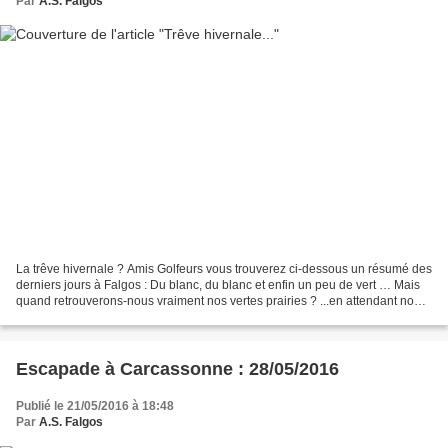
Par
A.S. Falgos
La trêve hivernale ? Amis Golfeurs vous trouverez ci-dessous un résumé des
derniers jours à Falgos : Du blanc, du blanc et enfin un peu de vert … Mais
quand retrouverons-nous vraiment nos vertes prairies ? ...en attendant nous
vous déconseillons d'expérimenter...
Escapade à Carcassonne : 28/05/2016
Publié le 21/05/2016 à 18:48
Par
A.S. Falgos