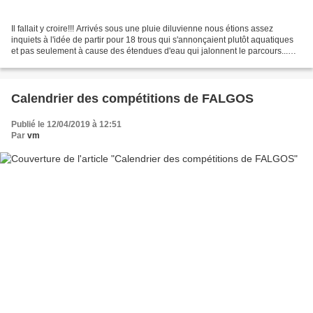
Il fallait y croire!!! Arrivés sous une pluie diluvienne nous étions assez
inquiets à l'idée de partir pour 18 trous qui s'annonçaient plutôt aquatiques
et pas seulement à cause des étendues d'eau qui jalonnent le parcours...
Heureusement, au 2ème trous...
Calendrier des compétitions de FALGOS
Publié le 12/04/2019 à 12:51
Par
vm