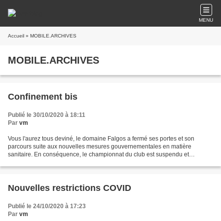
MENU
Accueil
» MOBILE.ARCHIVES
MOBILE.ARCHIVES
Confinement bis
Publié le 30/10/2020 à 18:11
Par
vm
Vous l'aurez tous deviné, le domaine Falgos a fermé ses portes et son
parcours suite aux nouvelles mesures gouvernementales en matière
sanitaire. En conséquence, le championnat du club est suspendu et
reprendra dès la réouverture. De même, la ligue d'hiver...
Nouvelles restrictions COVID
Publié le 24/10/2020 à 17:23
Par
vm