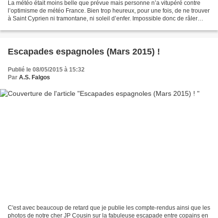
La météo était moins belle que prévue mais personne n’a vitupéré contre
l’optimisme de météo France. Bien trop heureux, pour une fois, de ne trouver
à Saint Cyprien ni tramontane, ni soleil d’enfer. Impossible donc de râler
contre les éléments, je n’ai...
Escapades espagnoles (Mars 2015) !
Publié le 08/05/2015 à 15:32
Par
A.S. Falgos
C'est avec beaucoup de retard que je publie les compte-rendus ainsi que les
photos de notre cher JP Cousin sur la fabuleuse escapade entre copains en