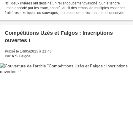
"Ici, deux rivières ont dessiné un relief doucement valloné. Sur le tendre
limon apporté par les eaux, ont crû, au fil des temps, de multiples essences
fruitières, exotiques ou sauvages, toutes encore précieusement conservées.
Vingt-sept hectares fleuris...
Compétitions Uzès et Falgos : Inscriptions
ouvertes !
Publié le 14/05/2015 à 21:46
Par
A.S. Falgos