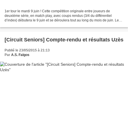
1er tour le mardi 9 juin ! Cette compétition originale entre joueurs de
deuxième série, en match play, avec coups rendus (3/4 du différentiel
d’index) débutera le 9 juin et se déroulera tout au long du mois de juin. Le
règlement, calqué sur celui de l’an...
[Circuit Seniors] Compte-rendu et résultats Uzès
Publié le 23/05/2015 à 21:13
Par
A.S. Falgos