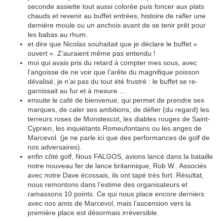
seconde assiette tout aussi colorée puis foncer aux plats
chauds et revenir au buffet entrées, histoire de rafler une
dernière moule ou un anchois avant de se tenir prêt pour
les babas au rhum.
et dire que Nicolas souhaitait que je déclare le buffet «
ouvert ». Z’auraient même pas entendu !
moi qui avais pris du retard à compter mes sous, avec
l’angoisse de ne voir que l’arête du magnifique poisson
dévalisé, je n’ai pas du tout été frustré : le buffet se re-
garnissait au fur et à mesure …
ensuite le café de bienvenue, qui permet de prendre ses
marques, de caler ses ambitions, de défier (du regard) les
terreurs roses de Monstescot, les diables rouges de Saint-
Cyprien, les inquiétants Romeufontains ou les anges de
Marcevol. (je ne parle ici que des performances de golf de
nos adversaires).
enfin côté golf, Nous FALGOS, avions lancé dans la bataille
notre nouveau fer de lance britannique, Rob W.. Associés
avec notre Dave écossais, ils ont tapé très fort. Résultat,
nous remontons dans l’estime des organisateurs et
ramassons 10 points. Ce qui nous place encore derniers
avec nos amis de Marcevol, mais l’ascension vers la
première place est désormais irréversible.