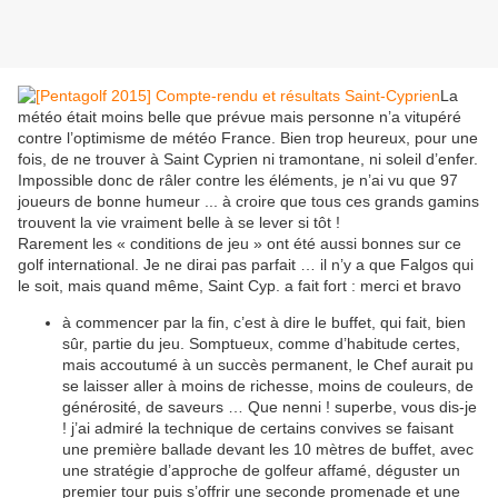
La
météo était moins belle que prévue mais personne n’a vitupéré
contre l’optimisme de météo France. Bien trop heureux, pour une
fois, de ne trouver à Saint Cyprien ni tramontane, ni soleil d’enfer.
Impossible donc de râler contre les éléments, je n’ai vu que 97
joueurs de bonne humeur ... à croire que tous ces grands gamins
trouvent la vie vraiment belle à se lever si tôt !
Rarement les « conditions de jeu » ont été aussi bonnes sur ce
golf international. Je ne dirai pas parfait … il n’y a que Falgos qui
le soit, mais quand même, Saint Cyp. a fait fort : merci et bravo
à commencer par la fin, c’est à dire le buffet, qui fait, bien
sûr, partie du jeu. Somptueux, comme d’habitude certes,
mais accoutumé à un succès permanent, le Chef aurait pu
se laisser aller à moins de richesse, moins de couleurs, de
générosité, de saveurs … Que nenni ! superbe, vous dis-je
! j’ai admiré la technique de certains convives se faisant
une première ballade devant les 10 mètres de buffet, avec
une stratégie d’approche de golfeur affamé, déguster un
premier tour puis s’offrir une seconde promenade et une