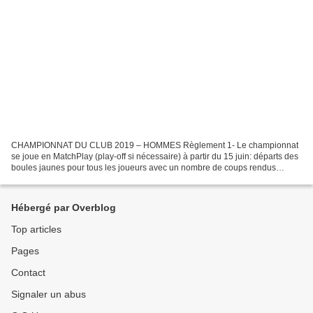
CHAMPIONNAT DU CLUB 2019 – HOMMES Règlement 1- Le championnat
se joue en MatchPlay (play-off si nécessaire) à partir du 15 juin: départs des
boules jaunes pour tous les joueurs avec un nombre de coups rendus
équivalent à la moitié de la différence d’index...
Hébergé par Overblog
Top articles
Pages
Contact
Signaler un abus