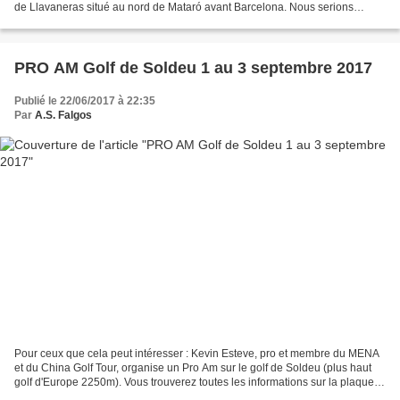
de Llavaneras situé au nord de Mataró avant Barcelona. Nous serions
hébergés à l'hôtel Colon Thalasso &...
PRO AM Golf de Soldeu 1 au 3 septembre 2017
Publié le 22/06/2017 à 22:35
Par
A.S. Falgos
Pour ceux que cela peut intéresser : Kevin Esteve, pro et membre du MENA
et du China Golf Tour, organise un Pro Am sur le golf de Soldeu (plus haut
golf d'Europe 2250m). Vous trouverez toutes les informations sur la plaquette
en pièce jointe ci-dessous....