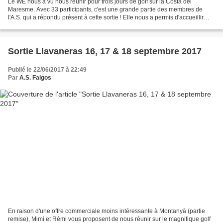
Le WE nous a vu nous réunir pour trois jours de golf sur la Costa del
Maresme. Avec 33 participants, c'est une grande partie des membres de
l'A.S. qui a répondu présent à cette sortie ! Elle nous a permis d'accueillir
Tony et Beverly, amis de Ron et Patricia,...
Sortie Llavaneras 16, 17 & 18 septembre 2017
Publié le 22/06/2017 à 22:49
Par
A.S. Falgos
En raison d'une offre commerciale moins intéressante à Montanyà (partie
remise), Mimi et Rémi vous proposent de nous réunir sur le magnifique golf