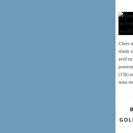
Chers 
réunir 
avril e
pourron
(15h) a
nous re
GOL