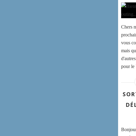
Chers m
prochai
vous co
mais qu
d'autre
pour le
SOR
DÉ
Bonjour