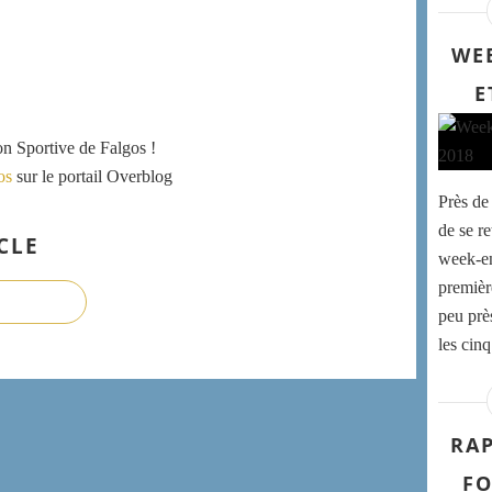
WE
E
ion Sportive de Falgos !
os
sur le portail Overblog
Près de
de se r
CLE
week-en
premièr
peu prè
les cinq
RAP
FO