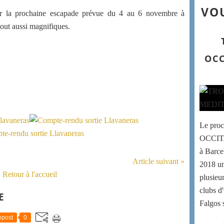
VOU
r la prochaine escapade prévue du 4 au 6 novembre à
out aussi magnifiques.
OCC
Le pr
OCCIT
à Barce
Article suivant »
2018 un
Retour à l'accueil
plusieur
clubs d
E
Falgos s
post
0