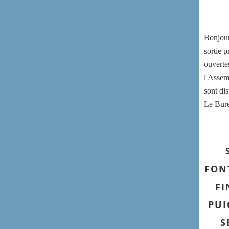
Bonjour
sortie 
ouverte
l'Assem
sont di
Le Bur
FON
FI
PUI
S