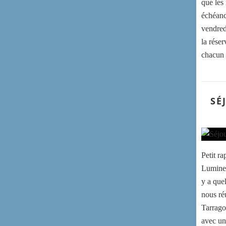
que les
échéanc
vendred
la rése
chacun 
SÉ
Petit ra
Lumine 
y a que
nous ré
Tarrago
avec un