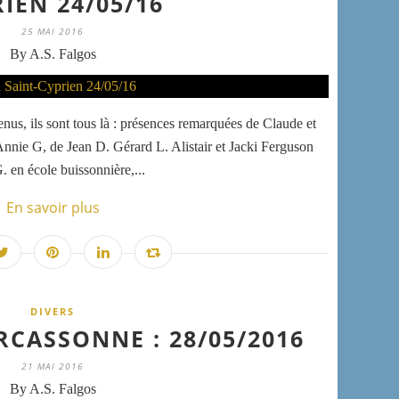
IEN 24/05/16
25 MAI 2016
By A.S. Falgos
enus, ils sont tous là : présences remarquées de Claude et
nie G, de Jean D. Gérard L. Alistair et Jacki Ferguson
 en école buissonnière,...
En savoir plus
DIVERS
RCASSONNE : 28/05/2016
21 MAI 2016
By A.S. Falgos