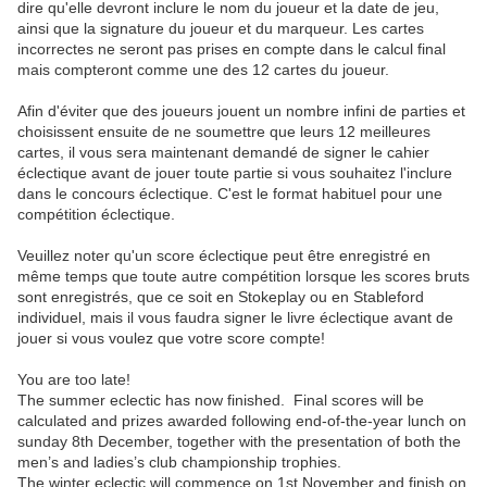
dire qu'elle devront inclure le nom du joueur et la date de jeu,
ainsi que la signature du joueur et du marqueur. Les cartes
incorrectes ne seront pas prises en compte dans le calcul final
mais compteront comme une des 12 cartes du joueur.
Afin d'éviter que des joueurs jouent un nombre infini de parties et
choisissent ensuite de ne soumettre que leurs 12 meilleures
cartes, il vous sera maintenant demandé de signer le cahier
éclectique avant de jouer toute partie si vous souhaitez l'inclure
dans le concours éclectique. C'est le format habituel pour une
compétition éclectique.
Veuillez noter qu'un score éclectique peut être enregistré en
même temps que toute autre compétition lorsque les scores bruts
sont enregistrés, que ce soit en Stokeplay ou en Stableford
individuel, mais il vous faudra signer le livre éclectique avant de
jouer si vous voulez que votre score compte!
You are too late!
The summer eclectic has now finished. Final scores will be
calculated and prizes awarded following end-of-the-year lunch on
sunday 8th December, together with the presentation of both the
men’s and ladies’s club championship trophies.
The winter eclectic will commence on 1st November and finish on