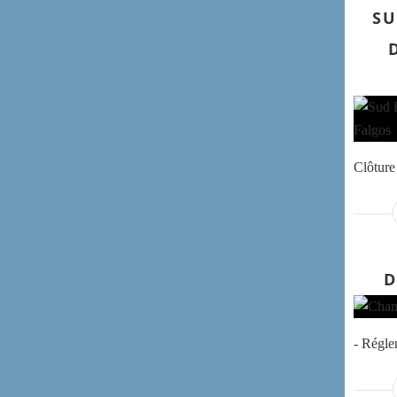
SU
Clôture 
D
- Régl