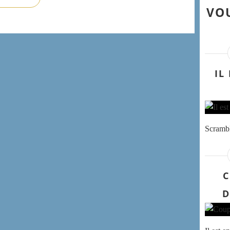
VOU
IL
Scrambl
C
D