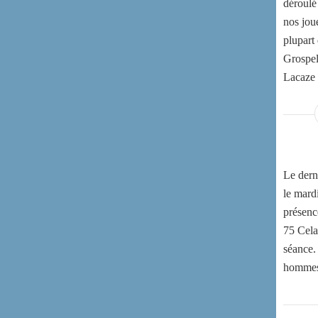
déroulé
nos joue
plupart
Grospel
Lacaze 
Le derni
le mard
présenc
75 Cela
séance.
hommes e