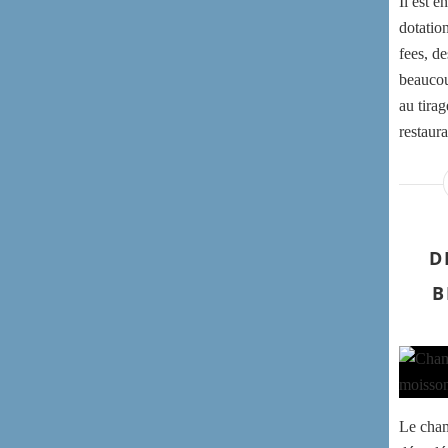
Il est 
dotatio
fees, d
beaucoup
au tirag
restaura
D
B
Le cham