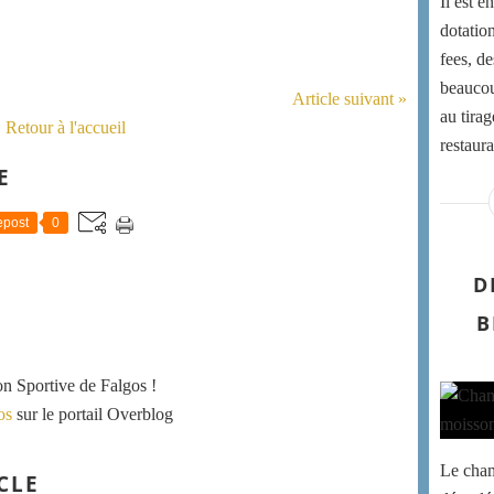
Il est 
dotatio
fees, d
beaucoup
Article suivant »
au tirag
Retour à l'accueil
restaura
E
post
0
D
B
ion Sportive de Falgos !
os
sur le portail Overblog
Le cham
CLE