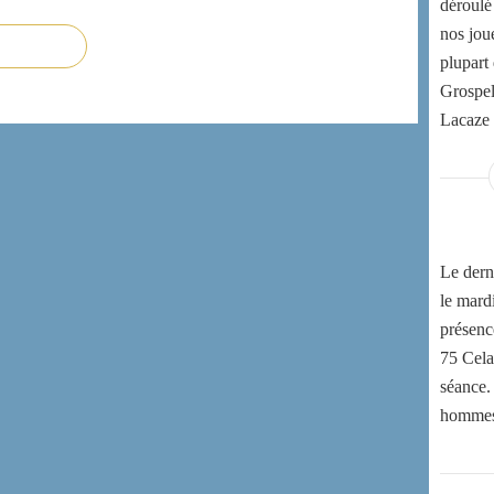
déroulé
nos joue
plupart
Grospel
Lacaze 
Le derni
le mard
présenc
75 Cela
séance.
hommes e