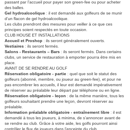
passant par l’accueil pour payer son green-fee ou pour acheter
des balles.
Gel hydroalcoolique
: il est demandé aux golfeurs de se munir
d’un flacon de gel hydroalcoolique.
Les clubs prendront des mesures pour veiller à ce que ces
principes soient respectés en toute occasion.
CLUB HOUSE ET INSTALLATIONS
Accueil et Proshop
: ils seront généralement ouverts.
Vestiaires
: ils seront fermés.
Salons - Restaurants – Bars
: ils seront fermés. Dans certains
clubs, un service de restauration à emporter pourra être mis en
place.
AVANT DE SE RENDRE AU GOLF
Réservation obligatoire - partie
: quel que soit le statut des
golfeurs (abonné, membre, ou joueur au green-fee), et pour ne
pas encombrer les accueils, il leur est demandé impérativement
de réserver au préalable leur départ par téléphone ou en ligne.
Réservation obligatoire - leçon
: de la même manière, tous les
golfeurs souhaitant prendre une leçon, devront réserver au
préalable.
Information préalable obligatoire - entraînement libre
: il est
demandé à tous les joueurs, à minima, de s’annoncer avant de
se rendre au club. Grâce à votre aide, les golfs pourront ainsi
contrôler le flux de joueurs dans l’enceinte du club.