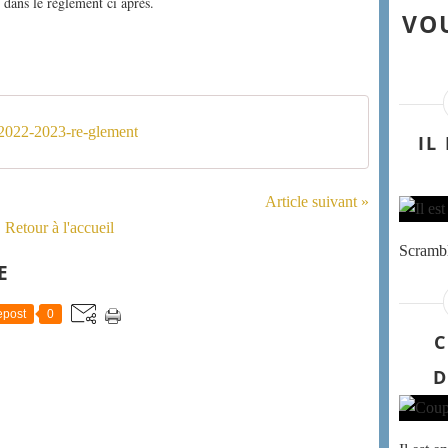
t dans le règlement ci après.
VOU
-2022-2023-re-glement
IL
Article suivant »
Retour à l'accueil
Scrambl
E
post
0
C
D