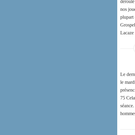
déroulé
nos joue
plupart
Grospel
Lacaze 
Le derni
le mard
présenc
75 Cela
séance.
hommes e