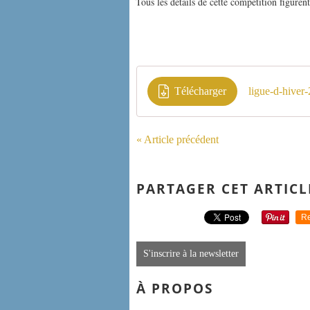
Tous les détails de cette compétition figuren
Télécharger
ligue-d-hiver
« Article précédent
PARTAGER CET ARTICL
Re
S'inscrire à la newsletter
À PROPOS