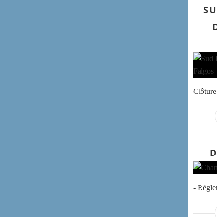
SU
Clôture 
D
- Régl