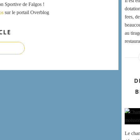
Il est 
ion Sportive de Falgos !
dotatio
os
sur le portail Overblog
fees, d
beaucoup
CLE
au tirag
restaura
D
B
Le cham