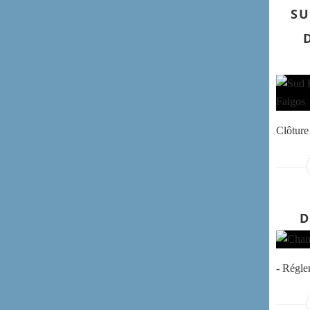
SU
Clôture 
D
- Régl