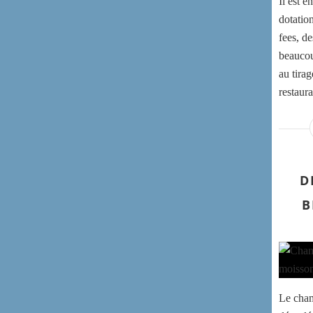
Il est 
dotatio
fees, d
beaucoup
au tirag
restaura
D
B
Le cham