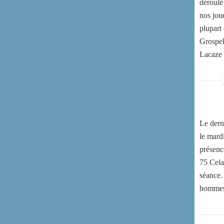
déroulé
nos joue
plupart
Grospel
Lacaze 
Le derni
le mard
présenc
75 Cela
séance.
hommes e