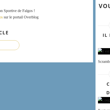
VOU
ion Sportive de Falgos !
os
sur le portail Overblog
CLE
IL
Scrambl
C
D