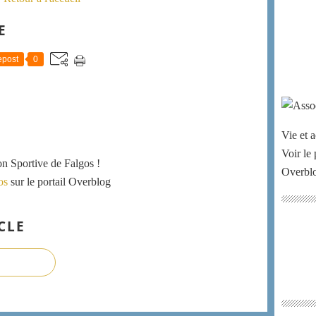
E
post
0
Vie et a
Voir le 
ion Sportive de Falgos !
Overbl
os
sur le portail Overblog
CLE