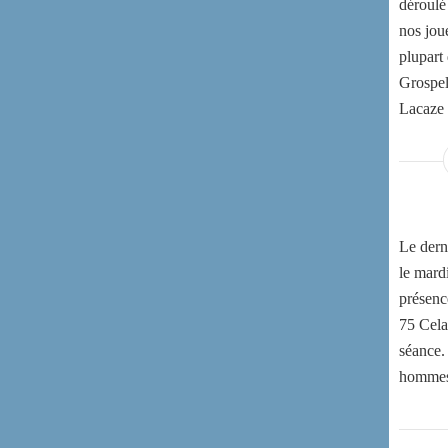
déroulé
nos joue
plupart
Grospel
Lacaze 
Le derni
le mard
présenc
75 Cela
séance.
hommes e