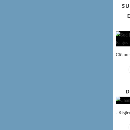
SU
Clôture 
D
- Régl