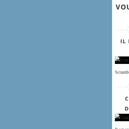
VOU
IL
Scrambl
C
D