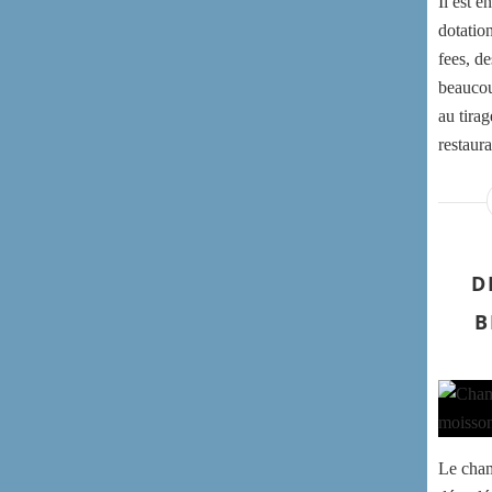
Il est 
dotatio
fees, d
beaucoup
au tirag
restaura
D
B
Le cham