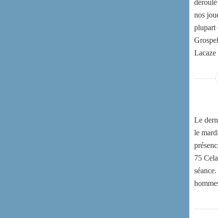
déroulé
nos joue
plupart
Grospel
Lacaze 
Le derni
le mard
présenc
75 Cela
séance.
hommes e