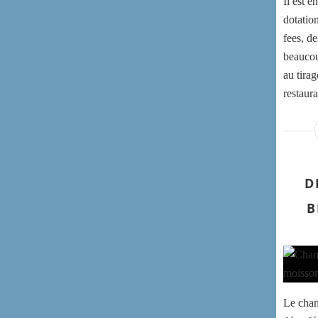
Il est 
dotatio
fees, d
beaucoup
au tirag
restaura
D
B
Le cham