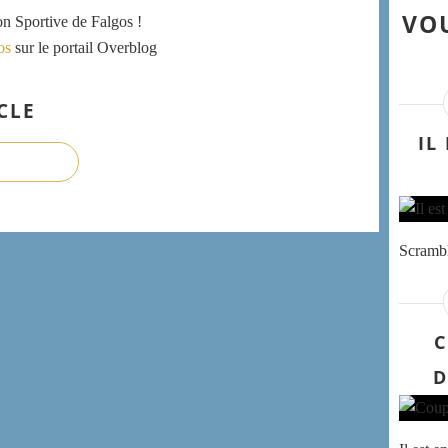
VOU
ion Sportive de Falgos !
os
sur le portail Overblog
CLE
IL
Scrambl
C
D