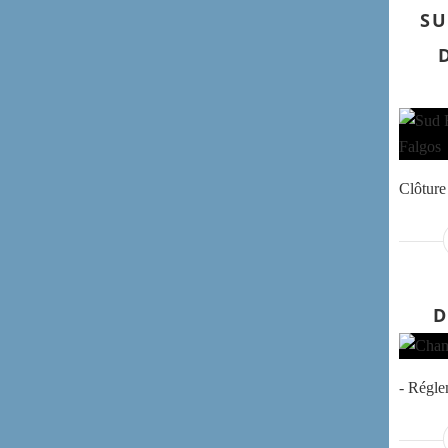
SU
Clôture 
D
- Régl