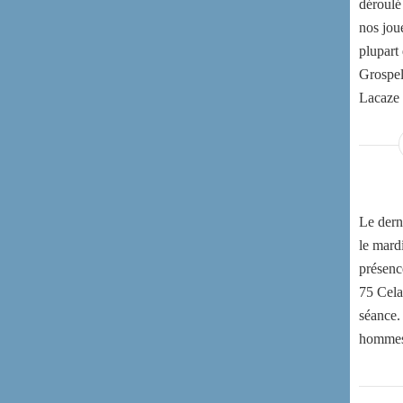
déroulé
nos joue
plupart
Grospel
Lacaze 
Le derni
le mard
présenc
75 Cela
séance.
hommes e