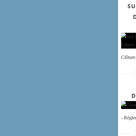
SU
Clôture 
D
- Régl