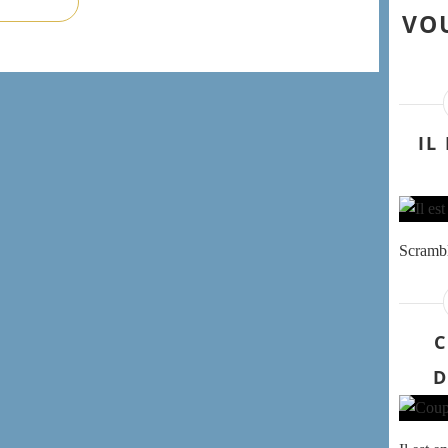
VOU
IL
Scrambl
C
D