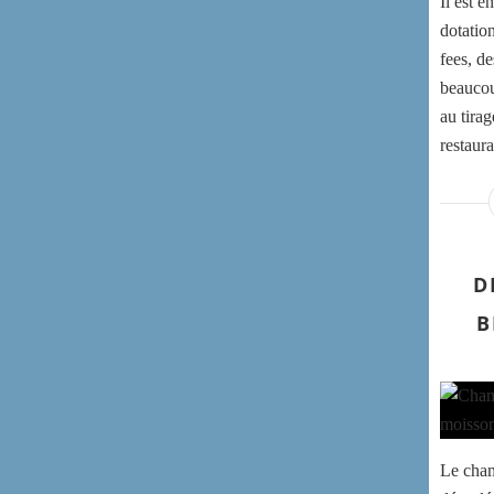
Il est 
dotatio
fees, d
beaucoup
au tirag
restaura
D
B
Le cham