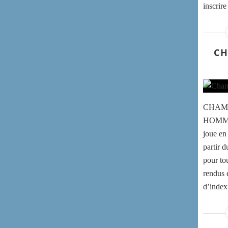
inscrir
CH
CHAMP
HOMMES
joue en
partir d
pour to
rendus é
d’index.