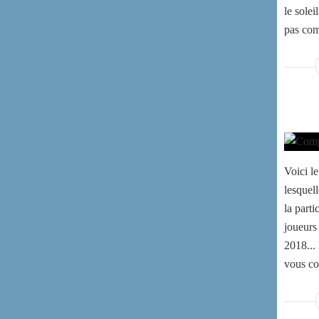
le soleil
pas com
Voici l
lesquel
la part
joueurs
2018...
vous co