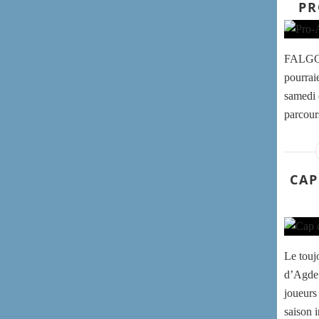
PR
FALGOS
pourrai
samedi 
parcours
CAP
Le touj
d’Agde 
joueurs
saison 