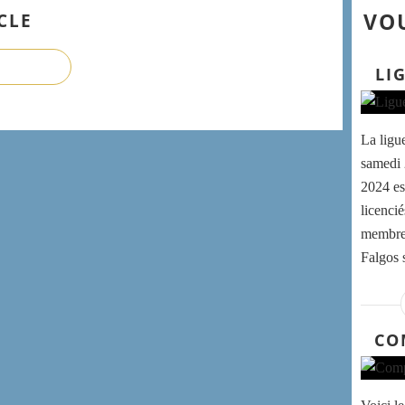
VOU
CLE
LI
La ligu
samedi 
2024 es
licenci
membres
Falgos s
CO