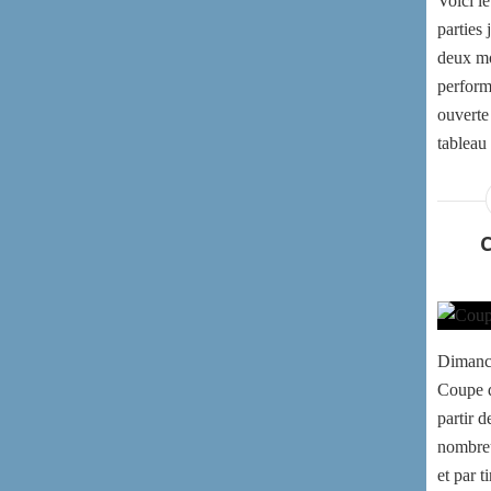
Voici le
parties 
deux mo
perform
ouverte
tableau 
Dimanch
Coupe d
partir 
nombreu
et par t