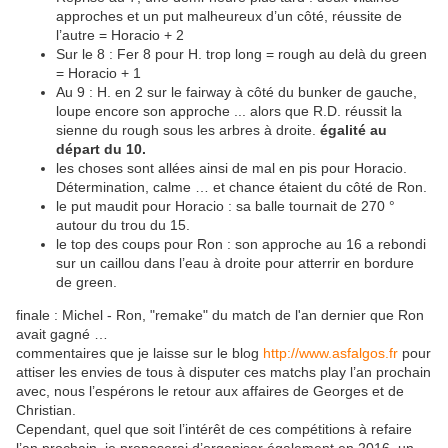
approches et un put malheureux d’un côté, réussite de
l’autre = Horacio + 2
Sur le 8 : Fer 8 pour H. trop long = rough au delà du green
= Horacio + 1
Au 9 : H. en 2 sur le fairway à côté du bunker de gauche,
loupe encore son approche ... alors que R.D. réussit la
sienne du rough sous les arbres à droite.
égalité au
départ du 10.
les choses sont allées ainsi de mal en pis pour Horacio.
Détermination, calme … et chance étaient du côté de Ron.
le put maudit pour Horacio : sa balle tournait de 270 °
autour du trou du 15.
le top des coups pour Ron : son approche au 16 a rebondi
sur un caillou dans l’eau à droite pour atterrir en bordure
de green.
finale : Michel - Ron, "remake" du match de l'an dernier que Ron
avait gagné …
commentaires que je laisse sur le blog
http://www.asfalgos.fr
pour
attiser les envies de tous à disputer ces matchs play l’an prochain
avec, nous l’espérons le retour aux affaires de Georges et de
Christian.
Cependant, quel que soit l’intérêt de ces compétitions à refaire