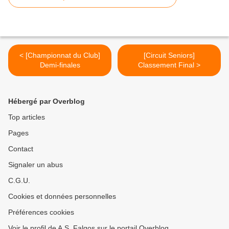
< [Championnat du Club]
[Circuit Seniors]
Demi-finales
Classement Final >
Hébergé par Overblog
Top articles
Pages
Contact
Signaler un abus
C.G.U.
Cookies et données personnelles
Préférences cookies
Voir le profil de A.S. Falgos sur le portail Overblog