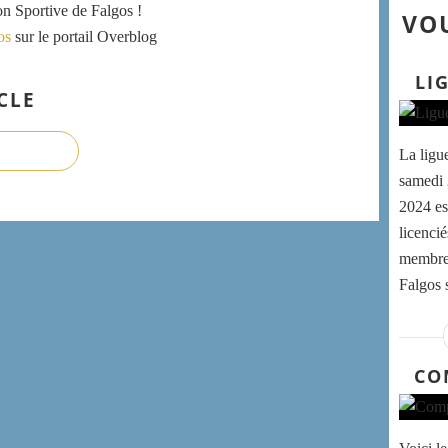
ion Sportive de Falgos !
VOU
os
sur le portail Overblog
LI
CLE
La ligu
samedi 
2024 es
licenci
membres
Falgos s
CO