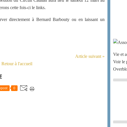
tition du Circuit Catalan aura lieu le samedi 12 mars au
ons cette fois-ci le links.
rver directement à Bernard Barbouty ou en laissant un
Vie et a
Article suivant »
Voir le 
Retour à l'accueil
Overbl
E
post
0