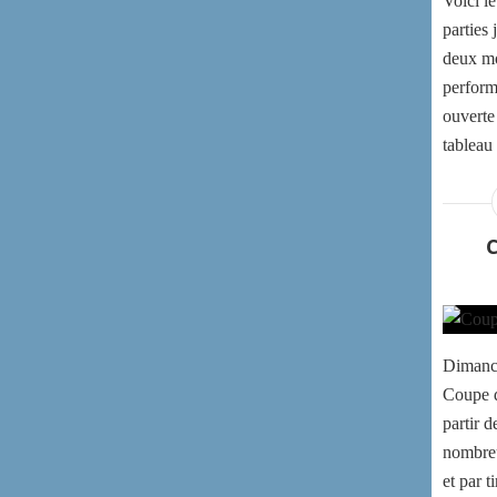
Voici le
parties 
deux mo
perform
ouverte
tableau 
Dimanch
Coupe d
partir 
nombreu
et par t