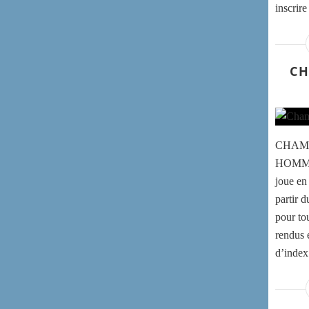
inscrir
CH
CHAMP
HOMMES
joue en
partir d
pour to
rendus é
d’index.