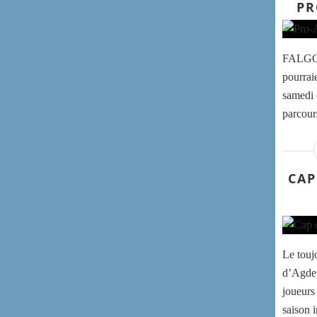
PR
FALGOS
pourrai
samedi 
parcours
CAP
Le touj
d’Agde 
joueurs
saison 