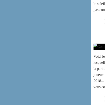
le soleil
pas com
Voici l
lesquel
la part
joueurs
2018...
vous co