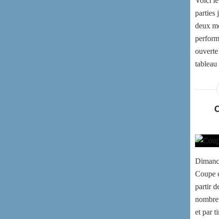
Voici le
parties 
deux mo
perform
ouverte
tableau 
Dimanch
Coupe d
partir 
nombreu
et par t