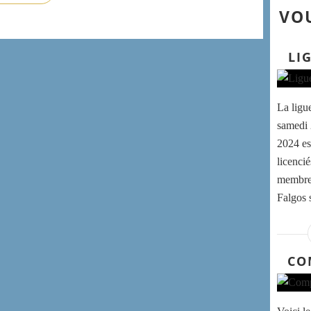
VOU
LI
La ligu
samedi 
2024 es
licenci
membres
Falgos s
CO