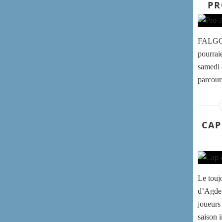
PR
FALGOS
pourrai
samedi 
parcours
CAP
Le touj
d’Agde 
joueurs
saison 