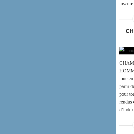
inscrir
CH
CHAMP
HOMMES
joue en
partir d
pour to
rendus é
d’index.