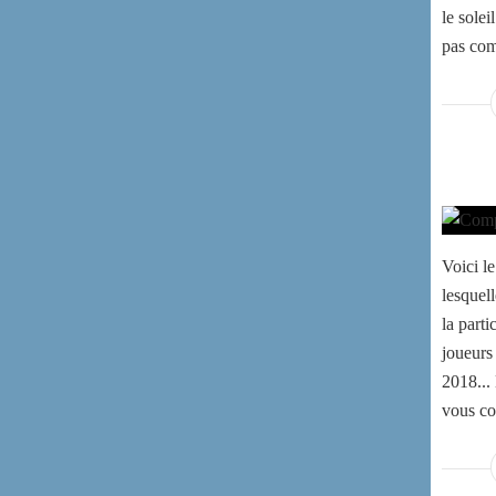
le soleil
pas com
Voici l
lesquel
la part
joueurs
2018...
vous co