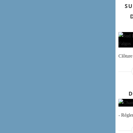
SU
Clôture 
D
- Régl