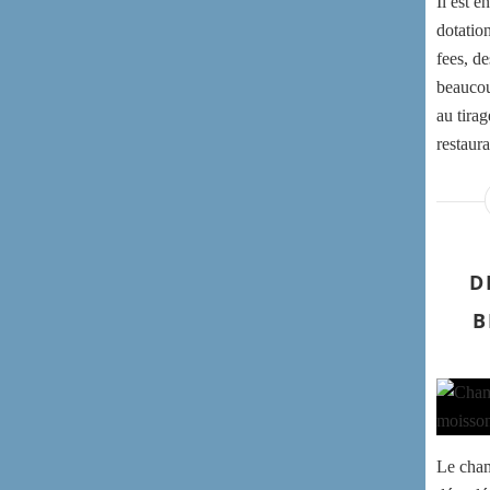
Il est 
dotatio
fees, d
beaucoup
au tirag
restaura
D
B
Le cham