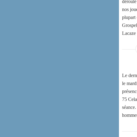
déroulé
nos joue
plupart
Grospel
Lacaze 
Le derni
le mard
présenc
75 Cela
séance.
hommes e