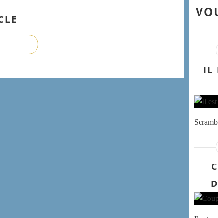
VOU
CLE
IL
Scrambl
C
D