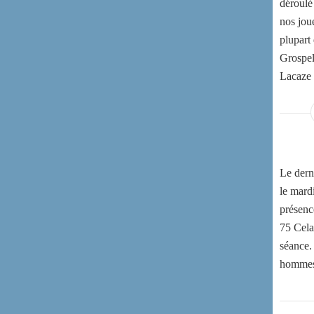
déroulé
nos joue
plupart
Grospel
Lacaze 
Le derni
le mard
présenc
75 Cela
séance.
hommes e