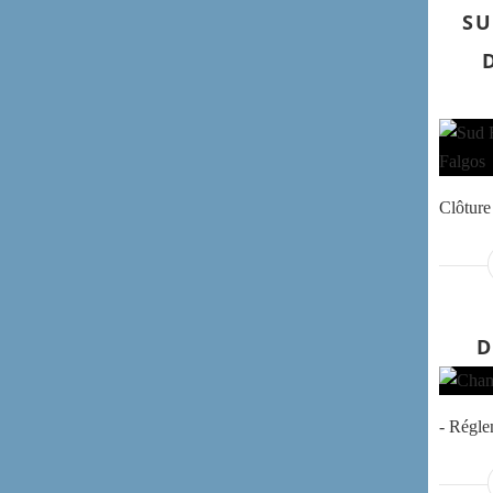
SU
Clôture 
D
- Régl