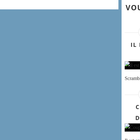
VOU
IL
Scrambl
C
D