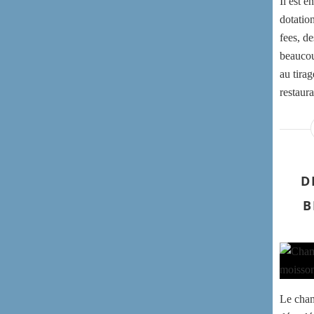
Il est 
dotatio
fees, d
beaucoup
au tirag
restaura
D
B
Le cham