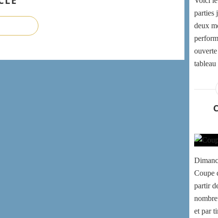
CLE
Voici le
parties 
deux mo
perform
ouverte
tableau 
Dimanch
Coupe d
partir 
nombreu
et par t