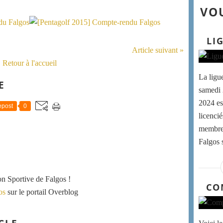
VOU
LI
Article suivant »
Retour à l'accueil
La ligu
E
samedi 
2024 es
post
0
licenci
membres
Falgos s
ion Sportive de Falgos !
CO
os
sur le portail Overblog