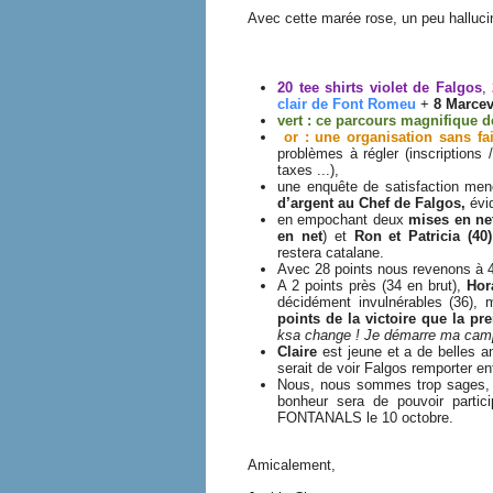
Avec cette marée rose, un peu hallucinog
20 tee shirts violet de Falgos
,
clair de Font Romeu
+
8 Marce
vert : ce parcours magnifique d
or : une organisation sans fai
problèmes à régler (inscriptions 
taxes ...),
une enquête de satisfaction men
d’argent au Chef de Falgos,
évi
en empochant deux
mises en ne
en net
) et
Ron et Patricia (4
restera catalane.
Avec 28 points nous revenons à 4 
A 2 points près (34 en brut),
Hor
décidément invulnérables (36), 
points de la victoire que la p
ksa change ! Je démarre ma camp
Claire
est jeune et a de belles a
serait de voir Falgos remporter en
Nous, nous sommes trop sages, p
bonheur sera de pouvoir part
FONTANALS le 10 octobre.
Amicalement,