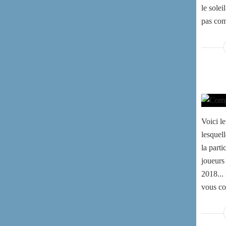
le soleil
pas com
Voici l
lesquel
la part
joueurs
2018...
vous co