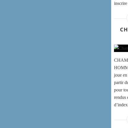
inscrir
CH
CHAMP
HOMMES
joue en
partir d
pour to
rendus é
d’index.