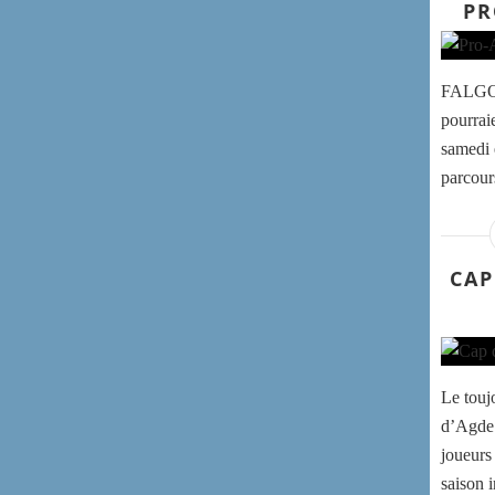
PR
FALGOS
pourrai
samedi 
parcours
CAP
Le touj
d’Agde 
joueurs
saison 