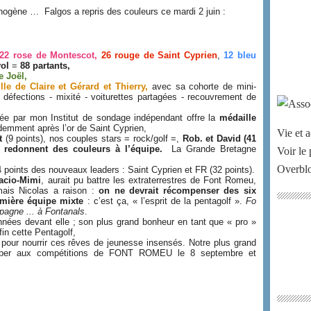
ène … Falgos a repris des couleurs ce mardi 2 juin :
22 rose de Montescot,
26 rouge de Saint Cyprien
,
12 bleu
vo
l
=
88 partants,
e Joël,
lle de Claire et Gérard et Thierry,
avec sa cohorte de mini-
/ défections - mixité - voiturettes partagées - recouvrement de
ée par mon Institut de sondage indépendant offre la
médaille
demment après l’or de Saint Cyprien,
Vie et a
t
(9 points), nos couples stars = rock/golf =,
Rob. et David (41
0) redonnent des couleurs à l’équipe.
La Grande Bretagne
Voir le 
Overbl
points des nouveaux leaders : Saint Cyprien et FR (32 points).
acio-Mimi
, aurait pu battre les extraterrestres de Font Romeu,
mais Nicolas a raison :
on ne devrait récompenser des six
remière équipe mixte
: c’est ça, « l’esprit de la pentagolf ».
Fo
agne ... à Fontanals
.
nnées devant elle ; son plus grand bonheur en tant que « pro »
fin cette Pentagolf,
our nourrir ces rêves de jeunesse insensés. Notre plus grand
iciper aux compétitions de FONT ROMEU le 8 septembre et