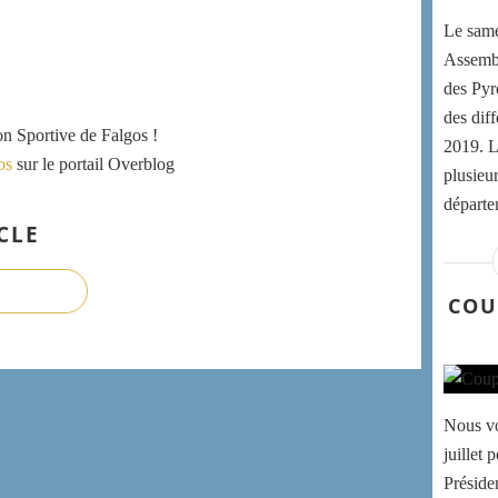
Le same
Assembl
des Pyr
des dif
ion Sportive de Falgos !
2019. L
os
sur le portail Overblog
plusieu
départe
CLE
COU
Nous vo
juillet 
Préside