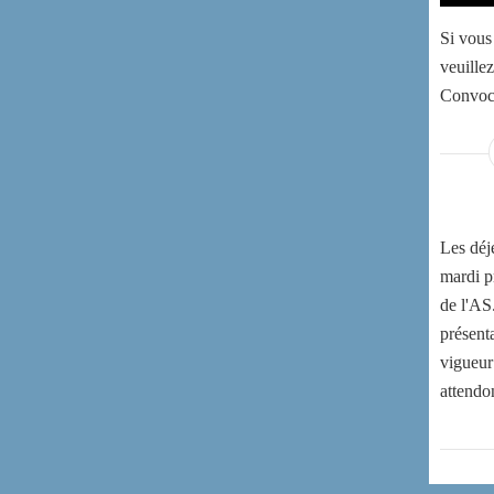
Si vous
veuillez
Convoc
Les déj
mardi p
de l'AS
présent
vigueur
attendo