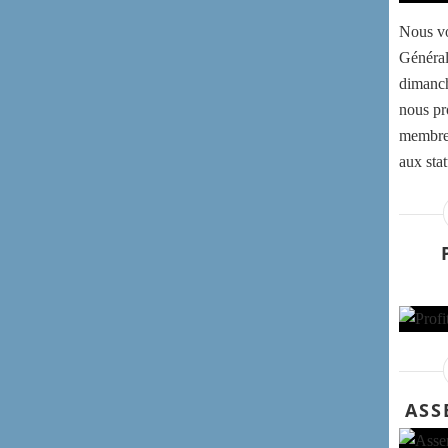
Nous vo
Général
dimanch
nous pr
membre
aux stat
ASS