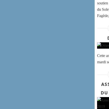
soutien
du Sole
Fagède,
Cette a
mardi so
AS
DU