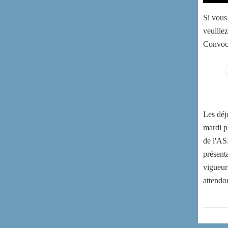
Si vous
veuillez
Convoc
Les déj
mardi p
de l'AS
présent
vigueur
attendo