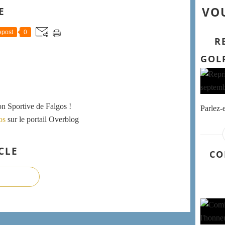
VOU
E
post
0
R
GOL
ion Sportive de Falgos !
Parlez-
os
sur le portail Overblog
CLE
CO