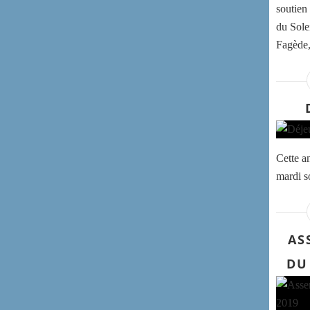
soutien
du Sole
Fagède,
Cette a
mardi so
AS
DU